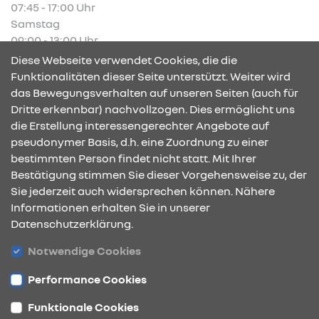
07:45 - 17:00 Uhr
Samstag
09:00 - 13:00 Uhr
Diese Webseite verwendet Cookies, die die
Short Check in / out Kundendienst
Funktionalitäten dieser Seite unterstützt. Weiter wird
Montag - Freitag
das Bewegungsverhalten auf unseren Seiten (auch für
07:15 - 07:45 Uhr und
Dritte erkennbar) nachvollzogen. Dies ermöglicht uns
17:00 - 18:00 Uhr
die Erstellung interessengerechter Angebote auf
pseudonymer Basis, d.h. eine Zuordnung zu einer
bestimmten Person findet nicht statt. Mit Ihrer
KONTAKT & ANFAHRT
Bestätigung stimmen Sie dieser Vorgehensweise zu, der
Sie jederzeit auch widersprechen können. Nähere
Informationen erhalten Sie in unserer
Datenschutzerklärung.
ÖFFNUNGSZEITEN
Notwendige Cookies
Performance Cookies
STANDORTE
Funktionale Cookies